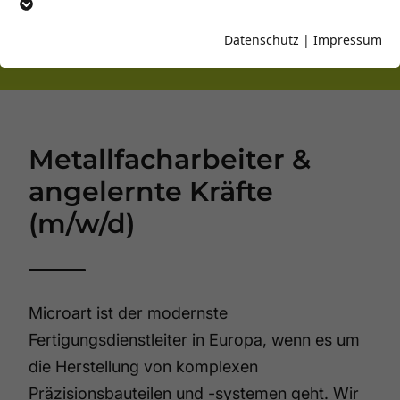
EXPANSION SUCHEN WIR
VERSTÄRKUNG
Datenschutz
|
Impressum
Metallfacharbeiter &
angelernte Kräfte
(m/w/d)
Microart ist der modernste
Fertigungsdienstleiter in Europa, wenn es um
die Herstellung von komplexen
Präzisionsbauteilen und -systemen geht. Wir