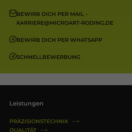
BEWIRB DICH PER MAIL -
KARRIERE@MICROART-RODING.DE
BEWIRB DICH PER WHATSAPP
SCHNELLBEWERBUNG
Leistungen
PRÄZISIONSTECHNIK
QUALITÄT