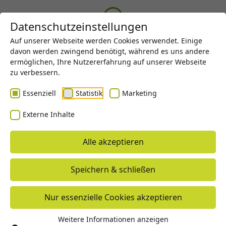
Menü
Datenschutzeinstellungen
Auf unserer Webseite werden Cookies verwendet. Einige
davon werden zwingend benötigt, während es uns andere
Impressum
ermöglichen, Ihre Nutzererfahrung auf unserer Webseite
zu verbessern.
Essenziell
Statistik
Marketing
MICROART GmbH & Co. KG
Externe Inhalte
the art of precision
Turonstraße 16
Alle akzeptieren
93426 Roding
Speichern & schließen
Tel.
+49 9461 91133 0
info@microart-roding.de
Nur essenzielle Cookies akzeptieren
www.microart-roding.de
Geschäftsführer
: Dr. Alexander Artmann,
Weitere Informationen anzeigen