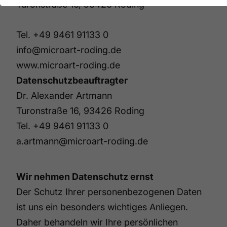
Turonstraße 16, 93426 Roding
Tel.
+49 9461 91133 0
info@microart-roding.de
www.microart-roding.de
Datenschutzbeauftragter
Dr. Alexander Artmann
Turonstraße 16, 93426 Roding
Tel.
+49 9461 91133 0
a.artmann@microart-roding.de
Wir nehmen Datenschutz ernst
Der Schutz Ihrer personenbezogenen Daten
ist uns ein besonders wichtiges Anliegen.
Daher behandeln wir Ihre persönlichen