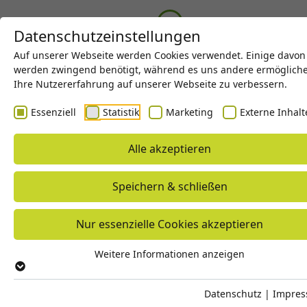
Datenschutzeinstellungen
Auf unserer Webseite werden Cookies verwendet. Einige davon
werden zwingend benötigt, während es uns andere ermöglich
Datenschutz
Ihre Nutzererfahrung auf unserer Webseite zu verbessern.
Essenziell
Statistik
Marketing
Externe Inhalt
Alle akzeptieren
Sämtliche Informationen, Daten, Dokumente
und oder ähnliche Angaben („Informationen“)
Speichern & schließen
auf den Websites der microart GmbH & Co.
KG unterliegen den nachfolgenden
Nur essenzielle Cookies akzeptieren
Bestimmungen:
Datenschutz
Weitere Informationen anzeigen
Verantwortliche Stelle
Microart GmbH & Co. KG
Datenschutz
|
Impre